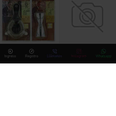
Jigger y Colador Antique
Kit Garnish 8 Piezas
1968 Set
$185,000
Ingreso
Registro
Llámanos
Instagram
Whatsapp
$225,000