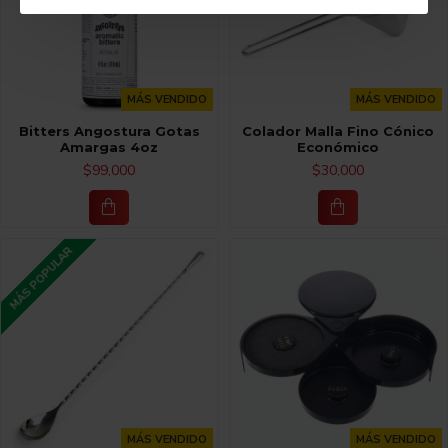
MÁS VENDIDO
MÁS VENDIDO
Bitters Angostura Gotas
Colador Malla Fino Cónico
Amargas 4oz
Económico
$99,000
$30,000
MÁS POPULAR
MÁS VENDIDO
MÁS VENDIDO