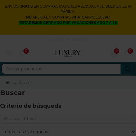
ENVÍOS
GRATIS
EN COMPRAS MAYORES A $135.000+iva.
SOLO
EN ESTA
PÁGINA.
NO
APLICA EN COMPRAS WHATSAPP/CELULAR
ESTAREMOS CERRADO POR VACACIONES AGO 7 A 18
LOGIN
REGISTER
0
0
0
Buscar
Buscar
Criterio de búsqueda