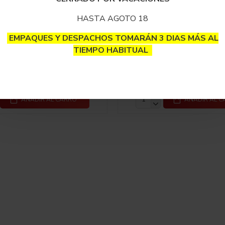
HASTA AGOTO 18
EMPAQUES Y DESPACHOS TOMARÁN 3 DIAS MÁS AL
BOLS
Cocktail Kingdom
TIEMPO HABITUAL
hara Bar Disco BOLS
Cuchara Bar Luxury Cala
$56,000
$150,000
AÑADIR AL CARRO
AÑADIR AL 