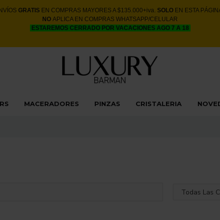
NVÍOS
GRATIS
EN COMPRAS MAYORES A $135.000+iva.
SOLO
EN ESTA PÁGIN
NO
APLICA EN COMPRAS WHATSAPP/CELULAR
ESTAREMOS CERRADO POR VACACIONES AGO 7 A 18
ERS
MACERADORES
PINZAS
CRISTALERIA
NOVE