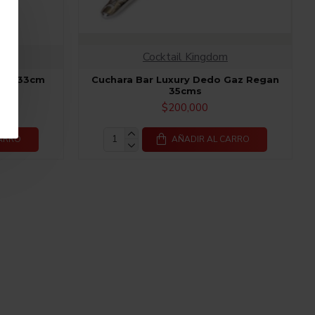
Cocktail Kingdom
vera 33cm
Cuchara Bar Luxury Dedo Gaz Regan
35cms
$200,000
CARRO
AÑADIR AL CARRO