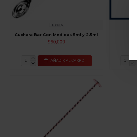
Luxury
Cuchara Bar Con Medidas 5ml y 2.5ml
Cuc
$60,000
AÑADIR AL CARRO