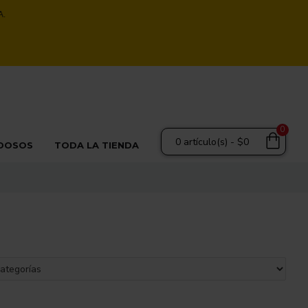
A.
0
0 artículo(s) - $0
DOSOS
TODA LA TIENDA