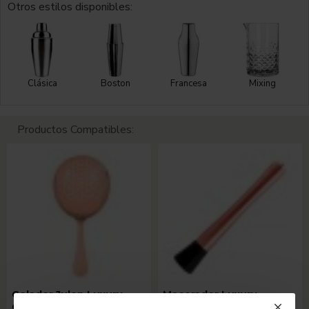
Otros estilos disponibles:
Clásica
Boston
Francesa
Mixing
Productos Compatibles:
Colador Julep Luxury
Macerador Luxury
Cobre
Estriado Acero Cobre