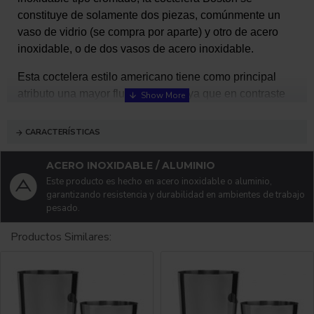
constituye de solamente dos piezas,
comúnmente un
vaso de vidrio (se compra por aparte) y otro de acero
inoxidable
, o de dos vasos de acero inoxidable.
Esta coctelera estilo americano tiene como principal
atributo una mayor fluidez de uso, ya que en contraste
con otros modelos, no se requiere enroscar para tapar
la coctelera.
CARACTERÍSTICAS
Encuentra más productos en
ACERO INOXIDABLE / ALUMINIO
www.productosparabar.com
Este producto es hecho en acero inoxidable o aluminio,
garantizando resistencia y durabilidad en ambientes de trabajo
pesado.
CARACTERISTICAS
Productos Similares:
Coctelera tin y mini tin en acero inoxidable.
COMO SE USA