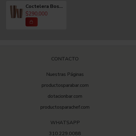
MATERIAL
Coctelera Boston Luxury Tallada Diamantes Tin y Mini 28/18oz Color Cobre
$290,000
Acero inoxidable 18-8.
COLOR
Cobre.
CONTACTO
Nuestras Páginas
MEDIDAS
productosparabar.com
Diametro: 9.5 cms
dotacionbar.com
Alto: 18 cms
productosparachef.com
Aproximado
WHATSAPP
310.229.0088
CAPACIDAD