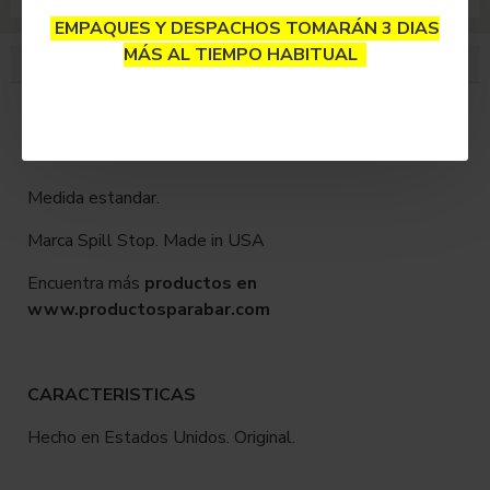
EMPAQUES Y DESPACHOS TOMARÁN 3 DIAS
MÁS AL TIEMPO HABITUAL
DESCRIPCIÓN
DESCRIPCION
Dosificador Plástico.
Medida estandar.
Marca Spill Stop. Made in USA
Encuentra más
productos en
www.productosparabar.com
CARACTERISTICAS
Hecho en Estados Unidos. Original.