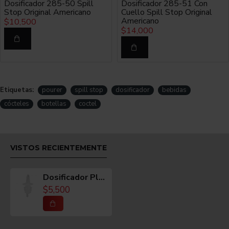
Dosificador 285-50 Spill
Dosificador 285-51 Con
Stop Original Americano
Cuello Spill Stop Original
Americano
$10,500
$14,000
MATERIAL
Plástico.
Etiquetas:
pourer
spill stop
dosificador
bebidas
COLOR
cócteles
botellas
coctel
Disponible COLOR TRANSPARENTE.
VISTOS RECIENTEMENTE
CUIDADOS / MANTENIMIENTO
Lavar con agua y jabón.
Dosificador Plástico Spill Stop Americano
$5,500
VIDEO