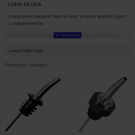
COMO SE USA
Usado para cualquier tipo de licor, siropes, aceites, jugos
o complementos.
Usado por bartenders profesionales que requieren
agilidad en la barra.
CARACTERÍSTICAS
Para Aceites y Vinagre. También usado para jugos de
mayor densidad o granadina.
Productos Similares:
Original Made in USA.
PRESENTACIÓN
Medida estandar.
Indispensable para bartender.
No incluye caja.