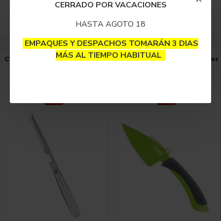
CERRADO POR VACACIONES
HASTA AGOTO 18
Tramontina
Tramontina
EMPAQUES Y DESPACHOS TOMARÁN 3 DIAS
MÁS AL TIEMPO HABITUAL
Cuchillo Profesional Chef 6
Cuchillo Profesional Pelador
Pulgadas Tramontina
Tramontina
$43,000
$30,000