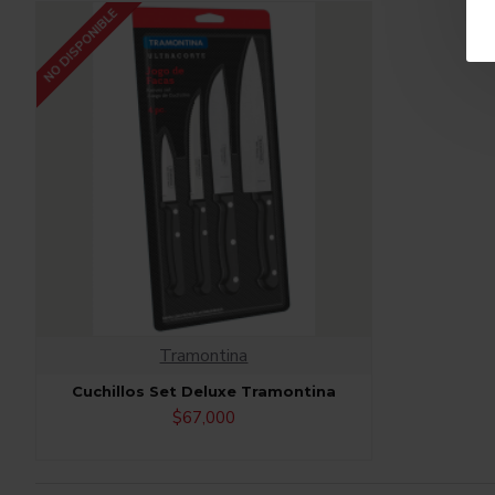
NO DISPONIBLE
Tramontina
Cuchillos Set Deluxe Tramontina
$67,000