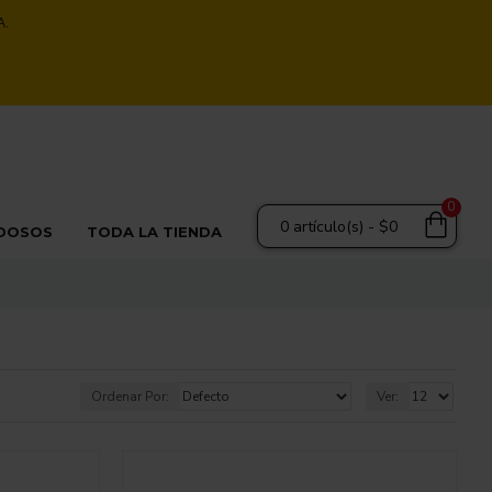
A.
0
0 artículo(s) - $0
DOSOS
TODA LA TIENDA
Ordenar Por:
Ver: