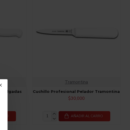
Tramontina
6 Pulgadas
Cuchillo Profesional Pelador Tramontina
$30,000
CARRO
AÑADIR AL CARRO