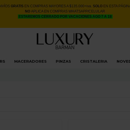
NVÍOS
GRATIS
EN COMPRAS MAYORES A $135.000+iva.
SOLO
EN ESTA PÁGIN
NO
APLICA EN COMPRAS WHATSAPP/CELULAR
ESTAREMOS CERRADO POR VACACIONES AGO 7 A 18
ERS
MACERADORES
PINZAS
CRISTALERIA
NOVE