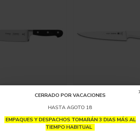
Tramontina
Tramontina
CERRADO POR VACACIONES
o Luxury Chef 6 Pulgadas
Cuchillo Profesional Chef 
Tramontina
Tramontina
HASTA AGOTO 18
$195,000
$43,000
EMPAQUES Y DESPACHOS TOMARÁN 3 DIAS MÁS AL
AÑADIR AL CARRO
AÑADIR AL 
TIEMPO HABITUAL