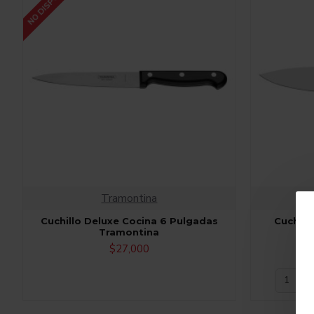
NO DISPONIBLE
Tramontina
Cuchillo Deluxe Cocina 6 Pulgadas
Cuchill
Tramontina
$27,000